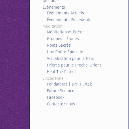
Des dons
Événements
Événements Actuels
Événements Précédents
Méditation
Méditation et Prière
Groupes d’Études
Noms Sacrés
Une Prière Spéciale
Visualisation pour la Paix
Prières pour le Proche-Orient
Heal The Planet
L’Académie
Fondateurs | Drs. Hurtak
Future Science
Facebook
Contactez nous