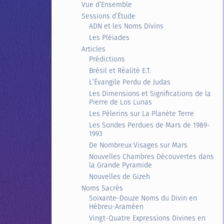
Vue d’Ensemble
Sessions d’Étude
ADN et les Noms Divins
Les Pléiades
Articles
Prédictions
Brésil et Réalité E.T.
L’Évangile Perdu de Judas
Les Dimensions et Significations de la
Pierre de Los Lunas
Les Pèlerins sur La Planète Terre
Les Sondes Perdues de Mars de 1989-
1993
De Nombreux Visages sur Mars
Nouvelles Chambres Découvertes dans
la Grande Pyramide
Nouvelles de Gizeh
Noms Sacrés
Soixante-Douze Noms du Divin en
Hébreu-Araméen
Vingt-Quatre Expressions Divines en