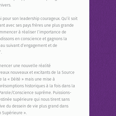
nivers.
i pour son leadership courageux. Qu’il soit
ant avec ses pays frères une plus grande
ommencer à réaliser l’importance de
ndissons en conscience et gagnons la
eau suivant d’engagement et de
.
ncer une nouvelle réalité
eaux nouveaux et excitants de la Source
e la « Déité » mais une mise à
résomptions historiques à la fois dans la
a Parole/Conscience suprême. Puissions-
stinée supérieure qui nous tirent sans
ive du dessein de vie plus grand dans
n Supérieure ».