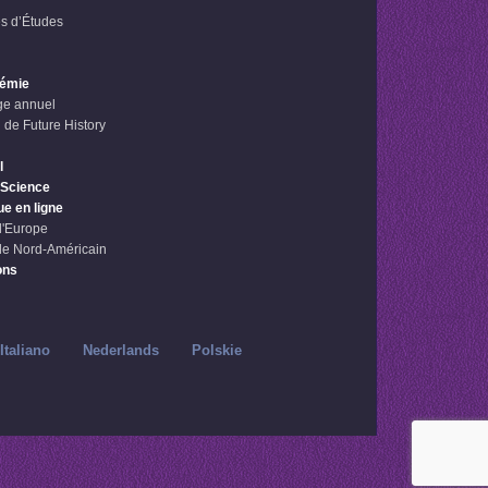
s d’Études
démie
e annuel
 de Future History
l
 Science
ue en ligne
l'Europe
le Nord-Américain
ons
Italiano
Nederlands
Polskie