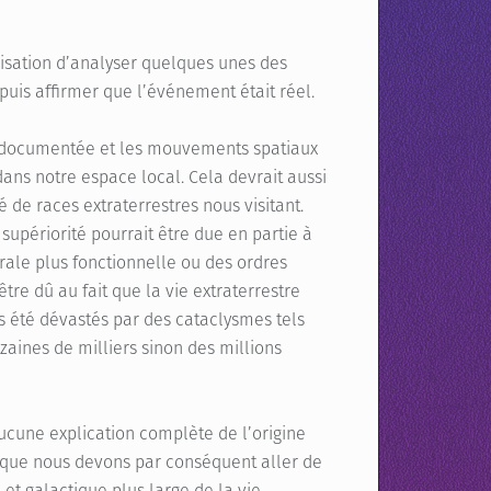
orisation d’analyser quelques unes des
 puis affirmer que l’événement était réel.
t documentée et les mouvements spatiaux
ans notre espace local. Cela devrait aussi
 de races extraterrestres nous visitant.
 supériorité pourrait être due en partie à
rale plus fonctionnelle ou des ordres
tre dû au fait que la vie extraterrestre
s été dévastés par des cataclysmes tels
aines de milliers sinon des millions
’aucune explication complète de l’origine
et que nous devons par conséquent aller de
et galactique plus large de la vie