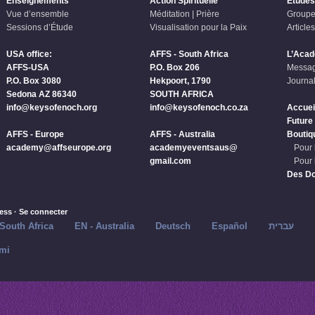
Enseignements
Action Spirituelle
Études
Vue d’ensemble
Méditation | Prière
Groupe
Sessions d’Étude
Visualisation pour la Paix
Articles
USA office:
AFFS - South Africa
L’Aca
AFFS-USA
P.O. Box 206
Messag
P.O. Box 3080
Hekpoort, 1790
Journal
Sedona AZ 86340
SOUTH AFRICA
info@keysofenoch.org
info@keysofenoch.co.za
Accuei
Future
AFFS - Europe
AFFS - Australia
Boutiq
academy@affseurope.org
academyeventsaus@
Pour 
gmail.com
Pour 
Des D
ess
·
Se connecter
 South Africa
EN - Australia
Deutsch
Español
עברית
mi