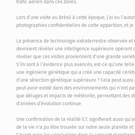
trafic aérien dans ces zones.
Lors d’une visite au Brésil à cette époque, j’ai eu l’aut
photographies confidentielles de cette apparition, et je
La présence de technologie extraterrestre observée e
devraient révéler une intelligence supérieure opérant d
révéler que ces visites proviennent d’une grande variété
S’ils sont à l’évidence plus avancés, est-ce qu’une telle
une ingénierie génétique qui a créé une capacité céréb
d’une sélection génétique supérieure ? Cela peut aussi ê
peut avoir existé dans des environnements qui n’ont pa
que déluges et impacts de météorite, permettant des diz
d’années d’évolution continue.
Une confirmation de la réalité E.T. signifierait aussi qu
de la vie n’a pu être trouvée sur notre seule planète 
l’avant avec les conclusions dans le concept planétaire 