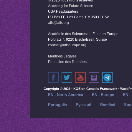
© 2026 Tous droits réservés
Academy for Future Science
USA Headquarters
PO Box FE, Los Gatos, CA 95031 USA
affs@affs.org
Académie des Sciences du Futur en Europe
Hofplatz 7, 9220 Bischofszell, Suisse
contact@affseurope.org
Mentions Légales
Protection des Données
Copyright © 2026 ·
KOE
on
Genesis Framework
·
WordPr
EN - North America
EN - Europe
EN -
Português
Русский‬
Română
Suo