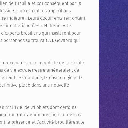
ien de Brasilia et par conséquent par la
 dossiers concernant les apparitions
taire majeure ! Leurs documents remontent
 furent étiquetées « H. Trafic ». La
d’experts brésiliens qui insistèrent pour
 personnes se trouvait A.J. Gevaerd qui
 la reconnaissance mondiale de la réalité
ons de vie extraterrestre amèneraient de
rnant l’astronomie, la cosmologie et la
définitive placé dans une nouvelle
en mai 1986 de 21 objets dont certains
dar du trafic aérien brésilien au-dessus
t la présence et l’activité brouillèrent le