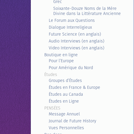
Grec
Soixante-Douze Noms de la Mère
Divine dans la Littérature Ancienne
Le Forum aux Questions
Dialogue Interreligieux
Future Science (en anglais)
Audio Interviews (en anglais)
Video Interviews (en anglais)
Boutique en ligne
Pour l’Europe
Pour Amérique du Nord
Études
Groupes d’Études
Études en France & Europe
Études au Canada
Études en Ligne
PENSÉES
Message Annuel
Journal de Future History
Vues Personnelles