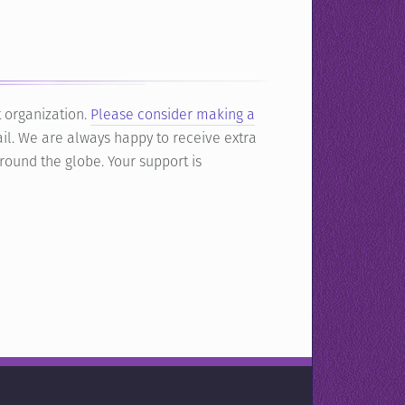
t organization.
Please consider making a
il. We are always happy to receive extra
round the globe. Your support is