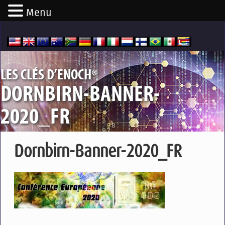
Menu
®
LES CLÉS D’ENOCH
DORNBIRN-BANNER-
2020_FR
Dornbirn-Banner-2020_FR