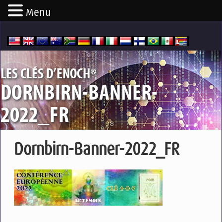
Menu
®
LES CLÉS D’ENOCH
DORNBIRN-BANNER-
2022_FR
Dornbirn-Banner-2022_FR