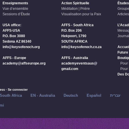
Enseignements
Action Spirituelle
Études
Vue d’ensemble
Méditation | Prière
Groupe
Sessions d’Étude
Visualisation pour la Paix
Articles
USA office:
AFFS - South Africa
L’Aca
AFFS-USA
P.O. Box 206
Messag
P.O. Box 3080
Hekpoort, 1790
Journal
Sedona AZ 86340
SOUTH AFRICA
info@keysofenoch.org
info@keysofenoch.co.za
Accuei
Future
AFFS - Europe
AFFS - Australia
Boutiq
academy@affseurope.org
academyeventsaus@
Pour 
gmail.com
Pour 
Des D
ess
·
Se connecter
 South Africa
EN - Australia
Deutsch
Español
עברית
mi