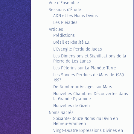
Vue d’Ensemble
Sessions d’Étude
ADN et les Noms Divins
Les Pléiades
Articles
Prédictions
Brésil et Réalité E.T.
L’Évangile Perdu de Judas
Les Dimensions et Significations de la
Pierre de Los Lunas
Les Pèlerins sur La Planète Terre
Les Sondes Perdues de Mars de 1989-
1993
De Nombreux Visages sur Mars
Nouvelles Chambres Découvertes dans
la Grande Pyramide
Nouvelles de Gizeh
Noms Sacrés
Soixante-Douze Noms du Divin en
Hébreu-Araméen
Vingt-Quatre Expressions Divines en