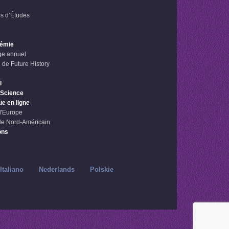
s d’Études
démie
e annuel
 de Future History
l
 Science
ue en ligne
l'Europe
le Nord-Américain
ons
Italiano
Nederlands
Polskie