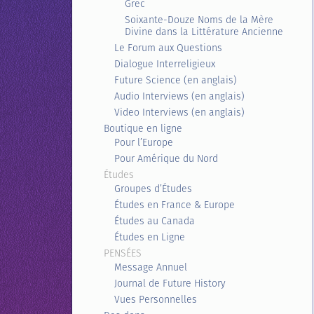
Grec
Soixante-Douze Noms de la Mère
Divine dans la Littérature Ancienne
Le Forum aux Questions
Dialogue Interreligieux
Future Science (en anglais)
Audio Interviews (en anglais)
Video Interviews (en anglais)
Boutique en ligne
Pour l’Europe
Pour Amérique du Nord
Études
Groupes d’Études
Études en France & Europe
Études au Canada
Études en Ligne
PENSÉES
Message Annuel
Journal de Future History
Vues Personnelles