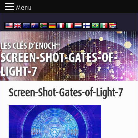
Menu
®
LES CLÉS D’ENOCH
SCREEN-SHOT-GATES-OF-
LIGHT-7
Screen-Shot-Gates-of-Light-7