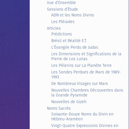
Vue d’Ensemble
Sessions d’Étude
ADN et les Noms Divins
Les Pléiades
Articles
Prédictions
Brésil et Réalité E.T.
L’Évangile Perdu de Judas
Les Dimensions et Significations de la
Pierre de Los Lunas
Les Pèlerins sur La Planète Terre
Les Sondes Perdues de Mars de 1989-
1993
De Nombreux Visages sur Mars
Nouvelles Chambres Découvertes dans
la Grande Pyramide
Nouvelles de Gizeh
Noms Sacrés
Soixante-Douze Noms du Divin en
Hébreu-Araméen
Vingt-Quatre Expressions Divines en