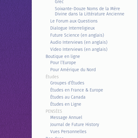
Grec
Soixante-Douze Noms de la Mère
Divine dans la Littérature Ancienne
Le Forum aux Questions
Dialogue Interreligieux
Future Science (en anglais)
Audio Interviews (en anglais)
Video Interviews (en anglais)
Boutique en ligne
Pour l’Europe
Pour Amérique du Nord
Études
Groupes d’Études
Études en France & Europe
Études au Canada
Études en Ligne
PENSÉES
Message Annuel
Journal de Future History
Vues Personnelles