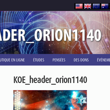
ADER_ORION1140
UTIQUE EN LIGNE
ÉTUDES
PENSÉES
DES DONS
ÉVÉNEM
KOE_header_orion1140