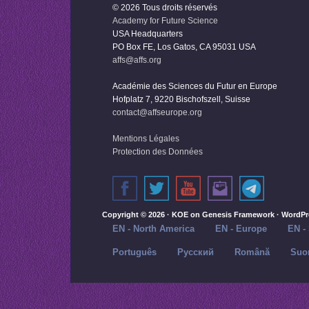
© 2026 Tous droits réservés
Academy for Future Science
USA Headquarters
PO Box FE, Los Gatos, CA 95031 USA
affs@affs.org
Académie des Sciences du Futur en Europe
Hofplatz 7, 9220 Bischofszell, Suisse
contact@affseurope.org
Mentions Légales
Protection des Données
Copyright © 2026 ·
KOE
on
Genesis Framework
·
WordPr
EN - North America
EN - Europe
EN -
Português
Русский‬
Română
Suo