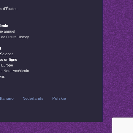
s d’Études
démie
e annuel
 de Future History
l
 Science
ue en ligne
l'Europe
le Nord-Américain
ons
Italiano
Nederlands
Polskie