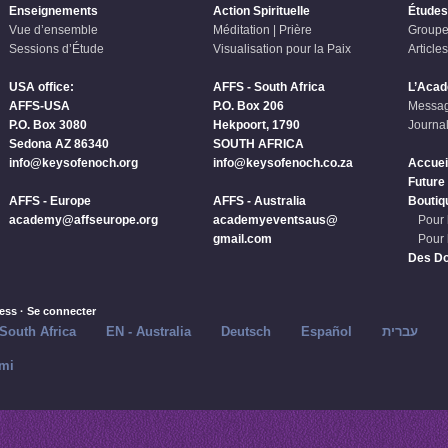
Enseignements
Action Spirituelle
Études
Vue d’ensemble
Méditation | Prière
Groupe
Sessions d’Étude
Visualisation pour la Paix
Articles
USA office:
AFFS - South Africa
L’Aca
AFFS-USA
P.O. Box 206
Messag
P.O. Box 3080
Hekpoort, 1790
Journal
Sedona AZ 86340
SOUTH AFRICA
info@keysofenoch.org
info@keysofenoch.co.za
Accuei
Future
AFFS - Europe
AFFS - Australia
Boutiq
academy@affseurope.org
academyeventsaus@
Pour 
gmail.com
Pour 
Des D
ess
·
Se connecter
 South Africa
EN - Australia
Deutsch
Español
עברית
mi