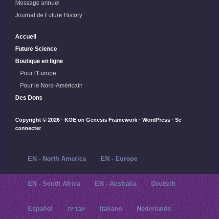
Message annuel
Journal de Future History
Accueil
Future Science
Boutique en ligne
Pour l'Europe
Pour le Nord-Américain
Des Dons
Copyright © 2026 ·
KOE
on
Genesis Framework
·
WordPress
·
Se
connecter
EN - North America
EN - Europe
EN - South Africa
EN - Australia
Deutsch
Español
עברית
Italiano
Nederlands