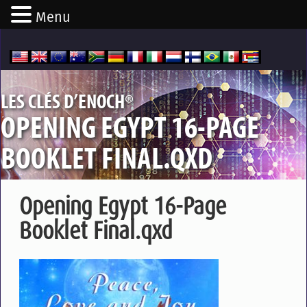
Menu
®
LES CLÉS D’ENOCH
OPENING EGYPT 16-PAGE
BOOKLET FINAL.QXD
Opening Egypt 16-Page
Booklet Final.qxd