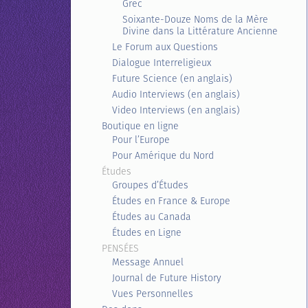
Grec
Soixante-Douze Noms de la Mère
Divine dans la Littérature Ancienne
Le Forum aux Questions
Dialogue Interreligieux
Future Science (en anglais)
Audio Interviews (en anglais)
Video Interviews (en anglais)
Boutique en ligne
Pour l’Europe
Pour Amérique du Nord
Études
Groupes d’Études
Études en France & Europe
Études au Canada
Études en Ligne
PENSÉES
Message Annuel
Journal de Future History
Vues Personnelles