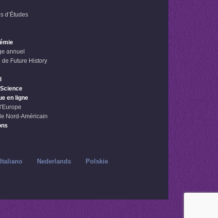
s d’Études
démie
e annuel
 de Future History
l
 Science
ue en ligne
l'Europe
le Nord-Américain
ons
Italiano
Nederlands
Polskie