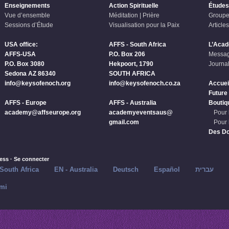
Enseignements
Action Spirituelle
Études
Vue d’ensemble
Méditation | Prière
Groupe
Sessions d’Étude
Visualisation pour la Paix
Articles
USA office:
AFFS - South Africa
L’Aca
AFFS-USA
P.O. Box 206
Messag
P.O. Box 3080
Hekpoort, 1790
Journal
Sedona AZ 86340
SOUTH AFRICA
info@keysofenoch.org
info@keysofenoch.co.za
Accuei
Future
AFFS - Europe
AFFS - Australia
Boutiq
academy@affseurope.org
academyeventsaus@
Pour 
gmail.com
Pour 
Des D
ess
·
Se connecter
 South Africa
EN - Australia
Deutsch
Español
עברית
mi