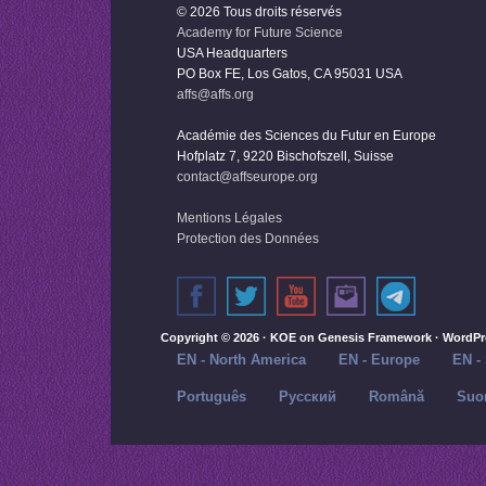
© 2026 Tous droits réservés
Academy for Future Science
USA Headquarters
PO Box FE, Los Gatos, CA 95031 USA
affs@affs.org
Académie des Sciences du Futur en Europe
Hofplatz 7, 9220 Bischofszell, Suisse
contact@affseurope.org
Mentions Légales
Protection des Données
Copyright © 2026 ·
KOE
on
Genesis Framework
·
WordPr
EN - North America
EN - Europe
EN -
Português
Русский‬
Română
Suo