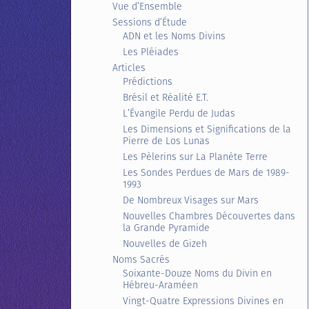
Vue d’Ensemble
Sessions d’Étude
ADN et les Noms Divins
Les Pléiades
Articles
Prédictions
Brésil et Réalité E.T.
L’Évangile Perdu de Judas
Les Dimensions et Significations de la
Pierre de Los Lunas
Les Pèlerins sur La Planète Terre
Les Sondes Perdues de Mars de 1989-
1993
De Nombreux Visages sur Mars
Nouvelles Chambres Découvertes dans
la Grande Pyramide
Nouvelles de Gizeh
Noms Sacrés
Soixante-Douze Noms du Divin en
Hébreu-Araméen
Vingt-Quatre Expressions Divines en