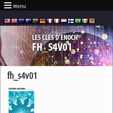
Menu
®
LES CLÉS D’ENOCH
FH_S4V01
fh_s4v01