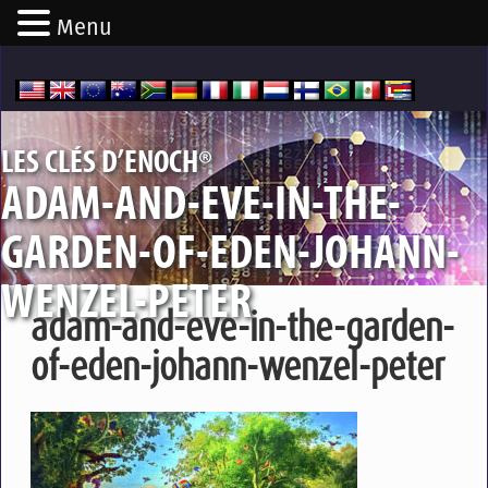
Menu
®
LES CLÉS D’ENOCH
ADAM-AND-EVE-IN-THE-
GARDEN-OF-EDEN-JOHANN-
WENZEL-PETER
adam-and-eve-in-the-garden-
of-eden-johann-wenzel-peter