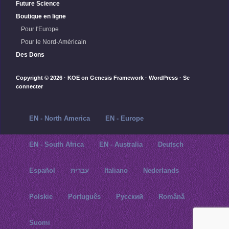
Future Science
Boutique en ligne
Pour l'Europe
Pour le Nord-Américain
Des Dons
Copyright © 2026 ·
KOE
on
Genesis Framework
·
WordPress
·
Se
connecter
EN - North America
EN - Europe
EN - South Africa
EN - Australia
Deutsch
Español
עברית
Italiano
Nederlands
Polskie
Português
Русский‬
Română
Suomi