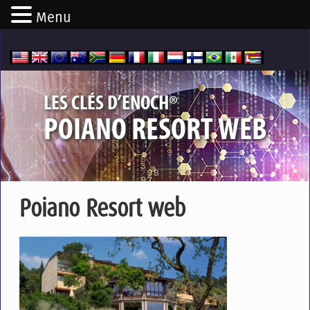
Menu
®
LES CLÉS D’ENOCH
POIANO RESORT WEB
Poiano Resort web