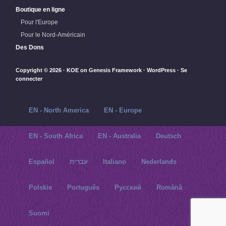
Boutique en ligne
Pour l'Europe
Pour le Nord-Américain
Des Dons
Copyright © 2026 ·
KOE
on
Genesis Framework
·
WordPress
·
Se
connecter
EN - North America
EN - Europe
EN - South Africa
EN - Australia
Deutsch
Español
עברית
Italiano
Nederlands
Polskie
Português
Русский‬
Română
Suomi