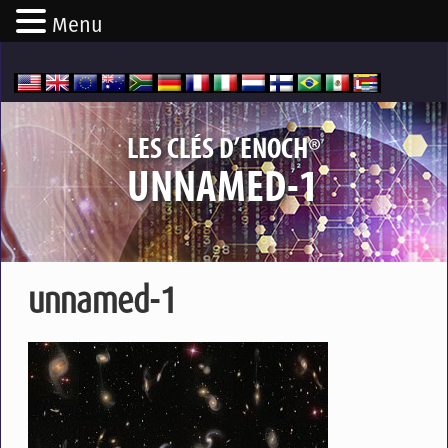
Menu
®
LES CLÉS D’ENOCH
UNNAMED-1
unnamed-1